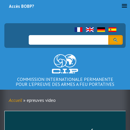
Accès BOBP?
Menu
du
compte
Rechercher
de
l'utilisateur
COMMISSION INTERNATIONALE PERMANENTE
POUR L'EPREUVE DES ARMES A FEU PORTATIVES
Accueil
epreuves video
Fil
d'Ariane