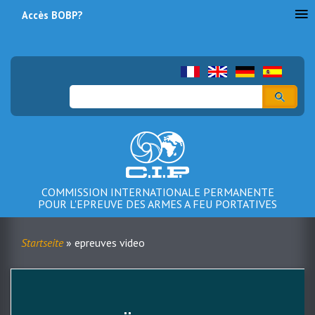
Accès BOBP?
Menu
du
compte
Suche
de
l'utilisateur
COMMISSION INTERNATIONALE PERMANENTE
POUR L'EPREUVE DES ARMES A FEU PORTATIVES
Startseite
epreuves video
Breadcrumb