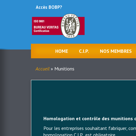
Accès BOBP?
Menu
du
compte
de
HOME
C.I.P.
NOS MEMBRES
l'utilisateur
Navigation
principale
Accueil
Munitions
Fil
d'Ariane
Homologation et contrôle des munitions
Pour les entreprises souhaitant fabriquer, comm
homologation C.I.P. est obligatoire.