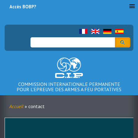
Accès BOBP?
Menu
du
compte
Rechercher
de
l'utilisateur
COMMISSION INTERNATIONALE PERMANENTE
POUR L'EPREUVE DES ARMES A FEU PORTATIVES
Accueil
contact
Fil
d'Ariane