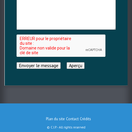
Plan du site
Contact
Crédits
Menu
© C.I.P. - All rights reserved