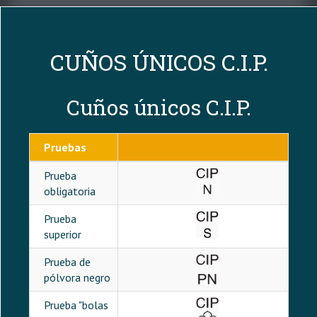
Poinçons
ayuda
a
CUÑOS ÚNICOS C.I.P.
la
navegación
Cuños únicos C.I.P.
Pruebas
Prueba
obligatoria
Prueba
superior
Prueba de
pólvora negro
Prueba "bolas