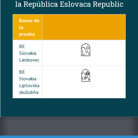
la República Eslovaca Republic
Banco de
la
prueba
BE
Slovakia
Lieskovec
BE
Slovakia
Liptovska
skúšobňa