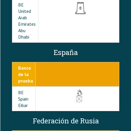
BE
United
Arab
Emirates
Abu
Dhabi
España
Banco
de la
prueba
BE
Spain
Eibar
Federación de Rusia