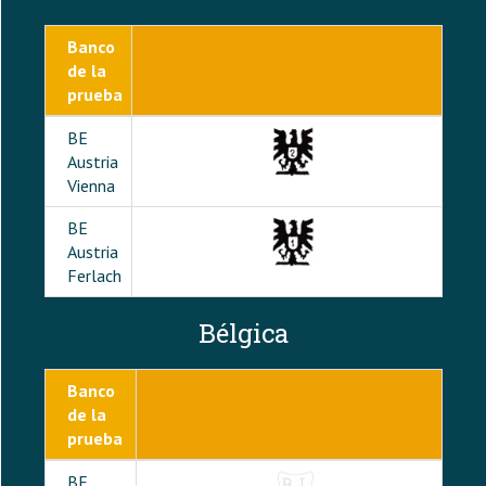
Banco
de la
prueba
BE
Austria
Vienna
BE
Austria
Ferlach
Bélgica
Banco
de la
prueba
BE