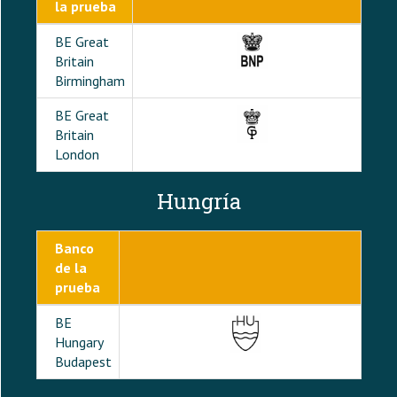
la prueba
BE Great
Britain
Birmingham
BE Great
Britain
London
Hungría
Banco
de la
prueba
BE
Hungary
Budapest