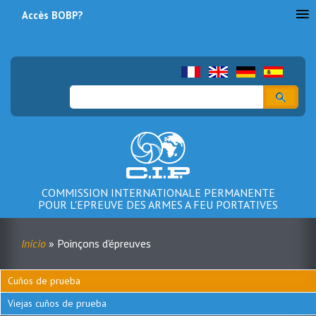
Accès BOBP?
Menu
du
compte
Buscar
de
l'utilisateur
COMMISSION INTERNATIONALE PERMANENTE
POUR L'EPREUVE DES ARMES A FEU PORTATIVES
Inicio
Poinçons d'épreuves
Sobrescribir
enlaces
Cuños de prueba
Menu
de
Viejas cuños de prueba