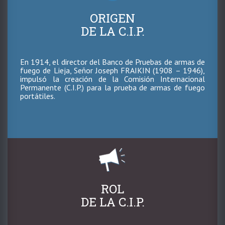
ayuda
ORIGEN
a
DE LA C.I.P.
la
navegación
En 1914, el director del Banco de Pruebas de armas de
fuego de Lieja, Señor Joseph FRAIKIN (1908 – 1946),
impulsó la creación de la Comisión Internacional
Permanente (C.I.P.) para la prueba de armas de fuego
portátiles.
ROL
DE LA C.I.P.