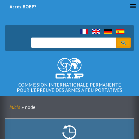
Accès BOBP?
Menu
du
compte
Buscar
de
l'utilisateur
COMMISSION INTERNATIONALE PERMANENTE
POUR L'EPREUVE DES ARMES A FEU PORTATIVES
Inicio
node
Sobrescribir
enlaces
de